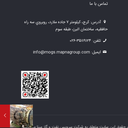
تماس با ما
آدرس: كرج، كيلومتر ۷ جاده ملارد، روبروي سه راه
حافظیه، ساختمان البرز، طبقه سوم
تلفن: ۳۵۱۱۹۱۲۴-۰۲۶
ايميل: info@mogs.mapnagroup.com
 حقوق اين سايت متعلق به شركت سرويس نفت و گاز مپنا مي باشد.