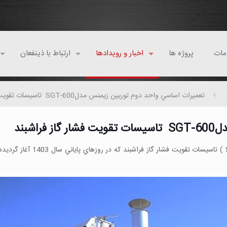
مات
پروژه ها
اخبار و رویدادها
ارتباط با ذينفعان
تعميرات اساسي واحد دوم توربين زيمنس مدلSGT-600 تاسيسات تقويت فشار گاز فراشبند
شبند
تعميرات اساسي سطح E واحد دوم