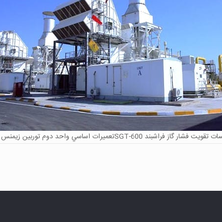
ي واحد دوم توربين زيمنس مدلSGT-600 تاسيسات تقويت فشار گاز فراشبند