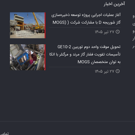
آخرين اخبار
آغاز عملیات اجرایی پروژه توسعه ذخیره‌سازی
س شد و
گاز شوریجه D با مشارکت شرکت ( (MOGS
ی
 و
۲۷ تیر ۱۴۰۵
ر
ر
تحویل موقت واحد دوم توربین GE10-2
تأسیسات تقویت فشار گاز مرند و مرگنلر با اتکا
به توان متخصصان MOGS
۲۷ تیر ۱۴۰۵
تمامي