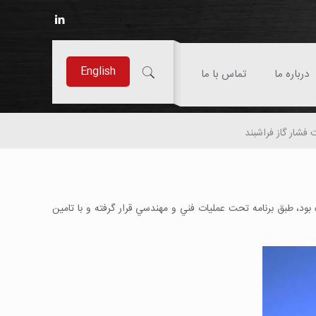
English
درباره ما
تماس با ما
 زيمنس (مدل توربين SGT-600 ) تاسيسات تقويت فشار گاز فراشبند كه در روزهاي پاياني سال 1403 آغاز گرديده بود، طبق برنامه تحت عمليات فني و مهندسي قرار گرفته و با تامين