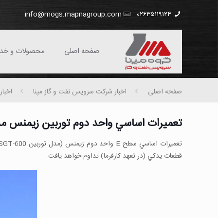
info@mogs.mapnagroup.com
۰۲۶۳۵۱۱۹۱۲۴
صفحه اصلی
محصولات و خد
صفحه اصلی
اخبار شركت سرویس نفت و گاز مپنا
اخبار
تعميرات اساسي واحد دوم توربين زيمنس مدلSGT-600 تاسيسات تقويت فشار گاز فرا
قطعات يدكي (در تعهد كارفرما) تداوم خواهد يافت.