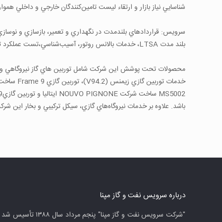
شناسايي نياز بازار و ارتقاء ليست تامين‌كنندگان خارجي و داخلي هموار
بلند مدت LTSA، خدمات بالانس روتور، آسيب‌شناسي،تست عملكرد توربين، تست راه اندازي، بهره برداري تامين قطعات اصلي و تجهيزات جانبي حوزه انرژي و نفت و گاز از اعم فعاليت‌هاي البرز توربين است.
محصولات تحت پوشش اين شركت شامل توربين هاي گاز نيروگاهي و 
باشد. علاوه بر خدمات نيروگاه‌هاي گازي، سيكل تركيبي و بخار اين شركت با بهره‌
درباره سرويس نفت و گاز مپنا
"شركت سرويس نفت و گاز مپنا" پنجم مرداد سال ۱۳۸۸ تأسي