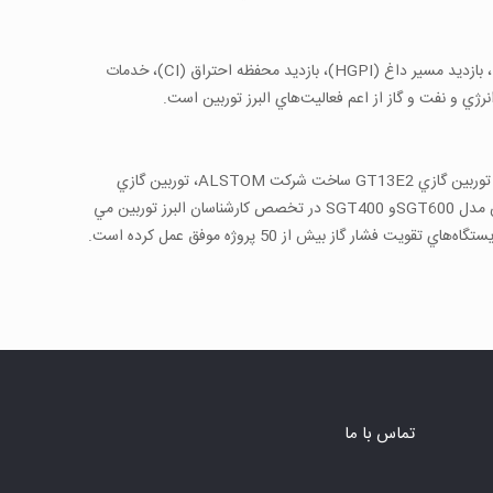
سرويس: قراردادهاي بلندمدت در نگهداري و تعمير، بازسازي و نوسازي در صنايع نيروگاهي، نفت، گاز و پتروشيمي، خدمات تعميرات اساسي (overhaul) ، بازديد مسير داغ (HGPI)، بازديد محفظه احتراق (CI)، خدمات
خدمات توربين گازي زيمنس (V94.2)، توربين گازي Frame 9 ساخت شركت GE، توربين گازي Frame 5 و Frame 6 ساخت شركت GE وALSTOM، توربين گازي GT13E2 ساخت شركت ALSTOM، توربين گازي
MS5002 ساخت شركت NOUVO PIGNONE ايتاليا و توربين گازيBBC9 در شناسنامه كاري اين شركت قرار دارد. همچنين توربين هاي صنعتي زيمنس مدل SGT600و SGT400 در تخصص كارشناسان البرز توربين مي
 گاز بيش از 50 پروژه موفق عمل كرده است.
تماس با ما