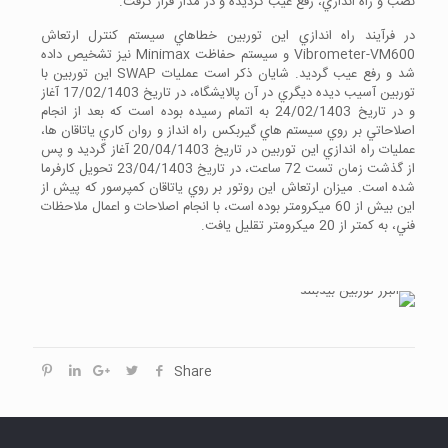
نصب و راه اندازي، رفع عيب گرديده و در مدار قرار گرفت.
در فرآيند راه اندازي اين توربين خطاهاي سيستم كنترل ارتعاش
Vibrometer-VM600 و سيستم حفاظت Minimax نيز تشخيص داده
شد و رفع عيب گرديد. شايان ذكر است عمليات SWAP اين توربين با
توربين آسيب ديده ديگري در آن پالايشگاه، در تاريخ 17/02/1403 آغاز
و در تاريخ 24/02/1403 به اتمام رسيده بوده است كه بعد از انجام
اصلاحاتي بر روي سيستم هاي گيربكس راه انداز و روان كاري ياتاقان ها،
عمليات راه اندازي اين توربين در تاريخ 20/04/1403 آغاز گرديد و پس
از گذشت زمان تست 72 ساعت، در تاريخ 23/04/1403 تحويل كارفرما
شده است. ميزان ارتعاش اين روتور بر روي ياتاقان كمپرسور كه پيش از
اين بيش از 60 ميكرومتر بوده است، با انجام اصلاحات و اعمال ملاحظات
فني، به كمتر از 20 ميكرومتر تقليل يافت.
Share