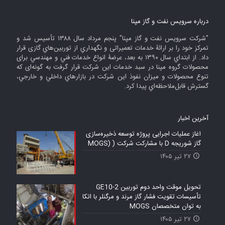
درباره سرويس نفت و گاز مپنا
"شركت سرويس نفت و گاز مپنا" پنجم مرداد سال ۱۳۸۸ تأسيس شد و
تمرکز خود را بر ارائۀ خدمات تعميراتی و نگهداري از توربين‌هاي گازی قرار
داد. از ابتداي سال ۱۳۹۰ به بعد، عرضۀ انواع خدمات فني و مهندسي برای
محصولات گروه مپنا در سبد خدمات این شرکت قرار گرفت به گونه‌ای که
تنوع محصولات و میزان نفوذ این شرکت در بازارهاي داخلي و خارجي،
گسترش قابل‌ملاحظه‌اي پيدا كرد.
آخرين اخبار
آغاز عملیات اجرایی پروژه توسعه ذخیره‌سازی
گاز شوریجه D با مشارکت شرکت ( (MOGS
۲۷ تیر ۱۴۰۵
تحویل موقت واحد دوم توربین GE10-2
تأسیسات تقویت فشار گاز مرند و مرگنلر با اتکا
به توان متخصصان MOGS
۲۷ تیر ۱۴۰۵