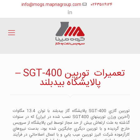
info@mogs.mapnagroup.com
۰۲۶۳۵۱۱۹۱۲۴
تعميرات توربين SGT-400 –
پالايشگاه بيدبلند
توربين گازي SGT-400 پالايشگاه گاز بيدبلند با توان 13.4 مگاوات
(آخرين ورژن توربين­هاي SGT400 نصب شده در ايران) كه در سنوات
گذشته به علت ارتعاش بيش از حد مجاز توسط اين پالايشگاه از سرويس
خارج گرديده و با توربين ديگري جايگزين شده بود، بدست نيروهاي
كارآزموده شركت البرز توربين عيب يابي و با اعمال اصلاحاتي در فرآيند