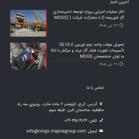
آخرين اخبار
آغاز عملیات اجرایی پروژه توسعه ذخیره‌سازی
گاز شوریجه D با مشارکت شرکت ( (MOGS
۲۷ تیر ۱۴۰۵
تحویل موقت واحد دوم توربین GE10-2
تأسیسات تقویت فشار گاز مرند و مرگنلر با اتکا
به توان متخصصان MOGS
۲۷ تیر ۱۴۰۵
تماس با ما
آدرس: كرج، كيلومتر ۷ جاده ملارد، روبروي سه راه
حافظیه، ساختمان البرز، طبقه سوم
تلفن: ۳۵۱۱۹۱۲۴-۰۲۶
ايميل: info@mogs.mapnagroup.com