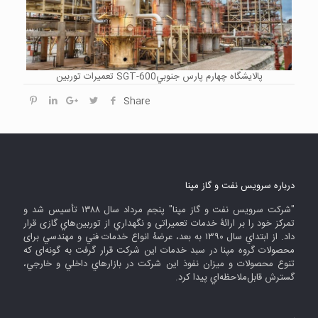
تعميرات توربين SGT-600پالايشگاه چهارم پارس جنوبي
Share
درباره سرويس نفت و گاز مپنا
"شركت سرويس نفت و گاز مپنا" پنجم مرداد سال ۱۳۸۸ تأسيس شد و
تمرکز خود را بر ارائۀ خدمات تعميراتی و نگهداري از توربين‌هاي گازی قرار
داد. از ابتداي سال ۱۳۹۰ به بعد، عرضۀ انواع خدمات فني و مهندسي برای
محصولات گروه مپنا در سبد خدمات این شرکت قرار گرفت به گونه‌ای که
تنوع محصولات و میزان نفوذ این شرکت در بازارهاي داخلي و خارجي،
گسترش قابل‌ملاحظه‌اي پيدا كرد.