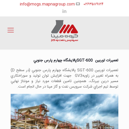
info@mogs.mapnagroup.com
۰۲۶۳۵۱۱۹۱۲۴
تعميرات توربين SGT-600پالايشگاه چهارم پارس جنوبي
تعميرات توربين SGT-600 پالايشگاه چهارم پارس جنوبي (در سطح D)
به همراه تغيير در زاويهGV3 جهت افزايش توان توليد و سوراخكاري
مسير درين بيرنگ، همچنين تامين قطعات مورد نياز و مونتاژ نهايي
توسط تيم اجراي شركت سرويس نفت و گاز مپنا در حال انجام است.